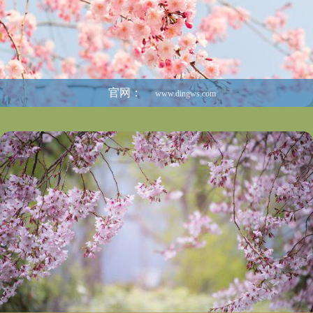
官网：
www.dingws.com