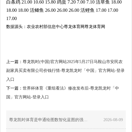
白条鸡 21.00 10.60 15.80 鸡蛋 7.20 7.00 7.10 活草鱼 18.00
18.00 18.00 活鲫鱼 26.00 26.00 26.00 活鲤鱼 17.00 17.00
17.00
数据源头：农业农村部信息中心尊龙体育网尊龙体育网
上一篇：
尊龙凯时(中国)官方网站2025年5月27日马鞍山市安民农
副家具买卖有限公司价钱行情-尊龙凯龙时「中国」官方网站-登录
入口
下一篇：
世界杯体育《重组看法》修改发布后-尊龙凯龙时「中
国」官方网站-登录入口
尊龙凯时体育是申通绘图数智化蓝图的强力握手-尊龙凯龙时「中国」官方网站-登录入口
2026-08-09