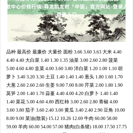
品种 最高价 最廉价 大量价 面粉 3.66 3.60 3.63 大米 4.40
4.40 4.40 大白菜 1.40 1.30 1.35 油菜 3.00 2.60 2.80 菠菜
5.00 4.60 4.80 韭菜 4.00 3.60 3.80 洋白菜 1.20 1.00 1.10 胡
萝卜 3.40 3.20 3.30 土豆 1.40 1.40 1.40 葱头 1.80 1.60 1.70
大葱 2.60 2.60 2.60 生姜 9.00 7.00 8.00 芹菜 2.00 1.80 1.90
莴笋 2.00 1.40 1.70 蒜薹 4.40 4.00 4.20 白萝卜 1.40 1.40
1.40 菜花 5.00 4.60 4.80 西红柿 3.00 2.60 2.80 青椒 4.00
3.60 3.80 茄子 3.60 2.40 3.00 黄瓜 3.40 2.40 2.90 豆角 10.00
8.00 9.00 菜油(散装) 15.12 10.26 12.69 牛肉 60.00 58.00
59.00 羊肉 60.00 54.00 57.00 猪肉(白条猪) 18.00 17.50 17.75