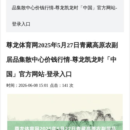
品集散中心价钱行情-尊龙凯龙时「中国」官方网站-
登录入口
尊龙体育网2025年5月27日青藏高原农副
居品集散中心价钱行情-尊龙凯龙时「中
国」官方网站-登录入口
时间：2026-06-08 15:01
点击：141 次