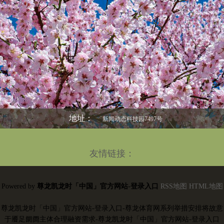
地址：
新闻动态科技园7497号
友情链接：
Powered by
尊龙凯龙时「中国」官方网站-登录入口
RSS地图
HTML地图
尊龙凯龙时「中国」官方网站-登录入口-尊龙体育网系列举措安排将故意
于餍足阛阓主体合理融资需求-尊龙凯龙时「中国」官方网站-登录入口