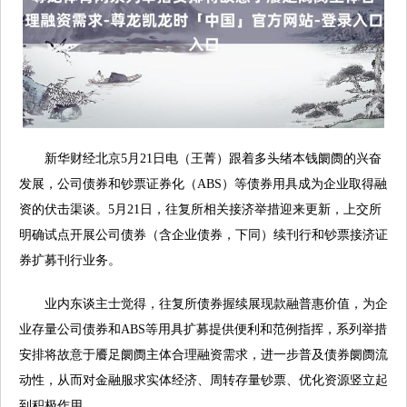
新华财经北京5月21日电（王菁）跟着多头绪本钱阛阓的兴奋
发展，公司债券和钞票证券化（ABS）等债券用具成为企业取得融
资的伏击渠谈。5月21日，往复所相关接济举措迎来更新，上交所
明确试点开展公司债券（含企业债券，下同）续刊行和钞票接济证
券扩募刊行业务。
业内东谈主士觉得，往复所债券握续展现款融普惠价值，为企
业存量公司债券和ABS等用具扩募提供便利和范例指挥，系列举措
安排将故意于餍足阛阓主体合理融资需求，进一步普及债券阛阓流
动性，从而对金融服求实体经济、周转存量钞票、优化资源竖立起
到积极作用。