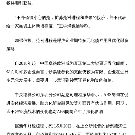
畅将顺利获益。
“不外值得小心的是，扩募是对进程和成果的接济，并不代表
给一家融资主体新增额度。”王学斌也辅导称。
加强信披、范例进程是呼声企业期待多元化债券用具优化融资
策略
自2018年起，中国卓绝欧洲成为寰球第二大钞票证券化阛阓，
然而对许多企业而言，钞票证券化的支配仍较为有限。企业在翌日
多元化发展中，需要进一步意识到钞票证券化融资的价值。
中央结算公司深圳分公司副总司理程振华暗示，ABS阛阓在促
进实体经济发展、助力化解金融风险等方面具有伏击作用。同期，
宏不雅经济战术的变化也对ABS阛阓产生了深化影响。
据新华财经梳理，死心5月20日，在上交所托管的钞票接济证
券蓄意4570只，市值总和为15601.53亿元，面值总和为15720.45亿