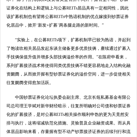
证券化在结构上和逻辑上与公募REITs居品具有一定相同性，因此
该扩募机制也有望将公募REITs中熟谙机制的优点嫁接到钞票证券
化居品中，掀开‘新发+扩募’两条腿走路的新时间。”
“实验上，在公募REITs项下，扩募机制早已较为熟谙，并起到
了饱读吹相关居品发起东谈主储备更多优质技俩，赓续通过扩募入
手技俩保值升值并增多头部技俩溢价率的作用。”在陈府申看来，
系列扩募接济战术将使得同类优质技俩不错更容易地走入结构化融
资阛阓，从而掀开握有型钞票证券化的溢价空间，进一步促使相关
往复阛阓变得愈加活跃。
中国钞票证券化论坛执委会副主席、北京长瓴私募基金有限公
司总司理王学斌对新华财经暗示，往复所明确对公司债和钞票证券
化的扩募接济，是对公募REITs相关操作顺利申饬的更为天竟然安
排与执行，这将缩减轨范化措施、灵验普及企业融资成果。而从具
体居品影响来看，存量握有型不动产钞票接济证券的后续刊行和流