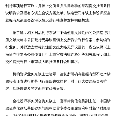
刊行事项进行审议，并按上交所业务法律诠释的章程提交挂牌条目
说明肯求及握有东谈主会议方案文献。谋略责罚东谈主和讼师应当
就握有东谈主会议审议情况进行核查并发标明确想法。
据了解，相关居品刊行东谈主不错使用灵验期内的公拓荒行注
册文献大略非公拓荒行无异议函朝上交所肯求刊行备案，参与续刊
行业务。莫得适当章程的注册文献大略无异议函的，应当依照《上
海证券往复所公司债券刊行上市审核法律诠释》等相关章程，朝上
交所提交刊行上市审核大略挂牌条目说明肯求。
机构资深业务东谈主士暗示，往复所明确存量握有型不动产钞
票接济证券进行扩募刊行而回去拢挂牌，对于该大类居品灵验扩
容、活跃度普及等方面具有伏击兴致。
金杜讼师事务所合资东谈主、寰宇律协信息委副主任、中国钞
票证券化论坛基础钞票与结构立异专委会主席陈府申对新华财经暗
示，“除了刊行机制和投资者类型有所不同外，握有型不动产钞票