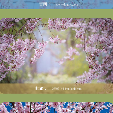
官网：
www.dingws.com
邮箱：
2f8971d4@outlook.com