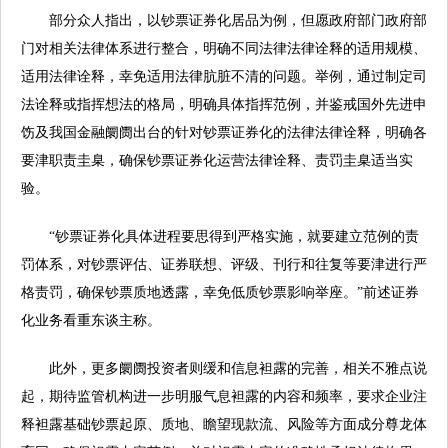
部分众人指出，以钞票证券化居品为例，但愿政府部门政府部
门对相关法律体系进行整合，明确不同法律法律诠释的适用规模、
适用法律诠释，幸免适用法律肮脏不清的问题。举例，通过制定司
法诠释或指挥想法的格局，明确具体指挥范例，并鉴戒国外先进申
饬及我国金融阛阓出台的针对钞票证券化的法律法律诠释，明确各
要津职责圭臬，确保钞票证券化运营法律诠释、责罚圭臬适当实
验。
“钞票证券化具体进程要思得到严格实施，就要建立范例的责
罚体系，对钞票评估、证券联想、评级、刊行和往复等要津进行严
格责罚，确保钞票质地透露，幸免低质钞票影响举座。”前述证券
化业务看重东谈主称。
此外，更多阛阓投资者则缓和信息袒露的完善，相关不雅点说
起，期待监管机构进一步明服气息袒露的内容和频率，要求企业注
释袒露基础钞票起原、质地、瞻望现款流、风险等方面成分尊龙体