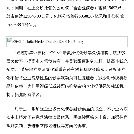
元；同期，在上交所托管的公司债（含企业债券）蓄意15692只，
总市值达129046.99亿元，包括公拓荒行69508.87亿元和非公拓荒
行59538.12亿元。
“通过钞票证券化，企业不错灵验优化钞票欠债结构，镌汰钞
票欠债率，提高本人偿债智商，并灵验限度财务杠杆、提高本钱充
裕度。”某头部券商证券化看重东谈主对新华财经暗示，钞票证券
化不错将企业流动性差的钞票滚动为可往复证券，减少对传统典质
品的依赖，为信用评级低或钞票结构复杂的企业提供风险摊派机
制，拓宽融资渠谈。
对于进一步加强企业多元化债券融钞票品的成立，不少业内东
谈主士抒发了在完善法律监督体系、明确钞票筛选圭臬、加强信息
袒露责罚、改进创立陈述进程等方面的诉求。