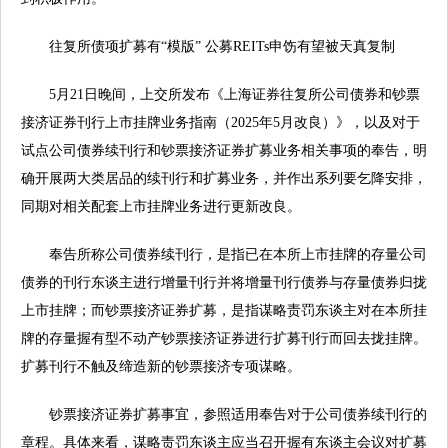
往复所债项扩募有“模版” 公募REITs申饬有望被天真复制
5月21日晚间，上交所发布《上海证券往复所公司债券和钞票
接济证券刊行上市挂牌业务指南（2025年5月改良）》，以及对于
试点公司债券续刊行和钞票接济证券扩募业务相关事项的奉告，明
确开展两大类居品的续刊行和扩募业务，并作出系列要乞降安排，
同期对相关配套上市挂牌业务进行更新改良。
奉告所称公司债券续刊行，是指已在本所上市挂牌的存量公司
债券的刊行东谈主进行增量刊行并将增量刊行债券与存量债券归拢
上市挂牌；而钞票接济证券扩募，是指谋略责罚东谈主对在本所挂
牌的存量握有型不动产钞票接济证券进行扩募刊行而回去拢挂牌。
扩募刊行不触及缔造新的钞票接济专项谋略。
钞票接济证券扩募事宜，参照适用奉告对于公司债券续刊行的
章程。具体来看，谋略责罚东谈主应当召开握有东谈主会议对扩募