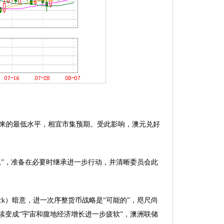
月以来的最低水平，相宜市集预期。受此影响，澳元兑好
”，准备在必要时继承进一步行动，并清晰委员会此
ock）暗意，进一次序整货币战略是“可能的”，咫尺尚
变成“宇宙和腹地经济增长进一步疲软”，澳洲联储