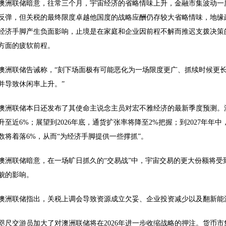
联储暗意，往常三个月，宇宙经济的省略情味上升，金融市集波动一度
反弹，但关税的最终限度卓越他国度的战略应酬仍存较大省略情味，地缘
经济手脚产生负面影响，止境是在家庭和企业因前程不解而推迟支拨决策
方面的疲软前程。
联储告诫称，“刻下场面极有可能恶化为一场限度更广、抓续时候更长的
并导致休闲率上升。”
联储本日还发布了其使命主说念主员对宏不雅经济的最新季度预测。澳
升至近6%；展望到2026年底，通货扩张率将降至2%把握；到2027年
数将着落6%，从而“为经济手脚提供一些撑抓”。
联储暗意，在一场旷日抓久的“交易战”中，宇宙交易的更大份额将受
貌的影响。
联储指出，关税上调会导致资源成立欠妥、企业投资减少以及翻新能源
交游员加大了对澳洲联储将在2026年进一步收缩战略的押注。货币市