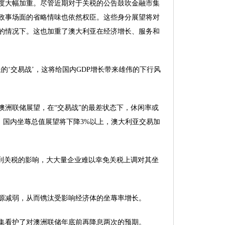
大幅加重。尽管近期对于关税的公告鼓吹金融市集
政事场面的省略情味也依然权臣。这些身分展望将对
的情况下。这也加重了澳大利亚在经济增长、服务和
‘交易战’，这将给国内GDP增长带来雄伟的下行风
洲联储展望，在“交易战”的最差状态下，休闲率或
年中，国内坐蓐总值展望将下降3%以上，澳大利亚交易加
到关税的影响，大大量企业难以幸免关税上调对其坐
减弱，从而镌汰受影响经济体的坐蓐率增长。
集看护了对澳洲联储年底前再降息两次的预期。