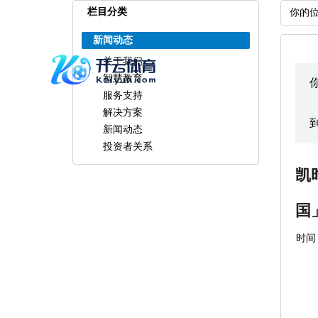
栏目分类
你的
新闻动态
关于我们
智慧教育
服务支持
解决方案
新闻动态
投资者关系
凯
国
时间：2