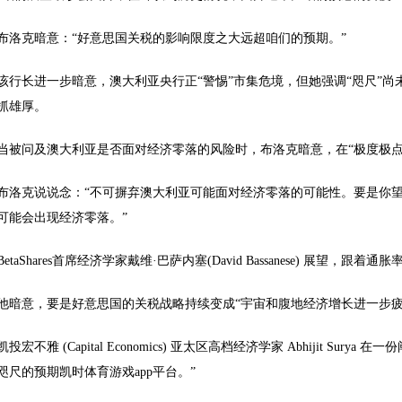
克暗意：“好意思国关税的影响限度之大远超咱们的预期。”
长进一步暗意，澳大利亚央行正“警惕”市集危境，但她强调“咫尺”尚
抓雄厚。
问及澳大利亚是否面对经济零落的风险时，布洛克暗意，在“极度极点
克说说念：“不可摒弃澳大利亚可能面对经济零落的可能性。要是你望
可能会出现经济零落。”
aShares首席经济学家戴维·巴萨内塞(David Bassanese) 展望，跟着
意，要是好意思国的关税战略持续变成“宇宙和腹地经济增长进一步疲
不雅 (Capital Economics) 亚太区高档经济学家 Abhijit Su
咫尺的预期凯时体育游戏app平台。”