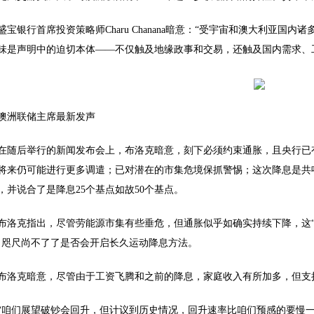
银行首席投资策略师Charu Chanana暗意：“受宇宙和澳大利亚国内
味是声明中的迫切本体——不仅触及地缘政事和交易，还触及国内需求、
洲联储主席最新发声
后举行的新闻发布会上，布洛克暗意，刻下必须约束通胀，且央行已有
将来仍可能进行更多调遣；已对潜在的市集危境保抓警惕；这次降息是共
，并说合了是降息25个基点如故50个基点。
克指出，尽管劳能源市集有些垂危，但通胀似乎如确实持续下降，这“曲
。咫尺尚不了了是否会开启长久运动降息方法。
克暗意，尽管由于工资飞腾和之前的降息，家庭收入有所加多，但支
们展望破钞会回升，但计议到历史情况，回升速率比咱们预感的要慢一