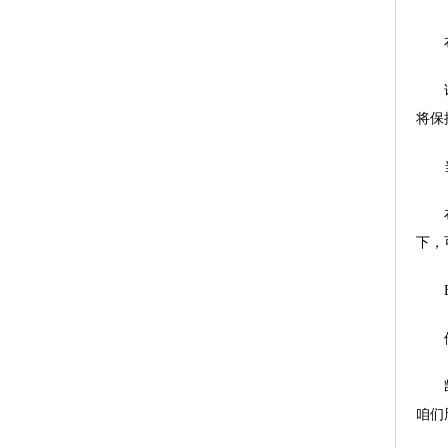
布洛
该行
将保
当被
布洛
下，
Bet
他暗
凯投宏
咱们